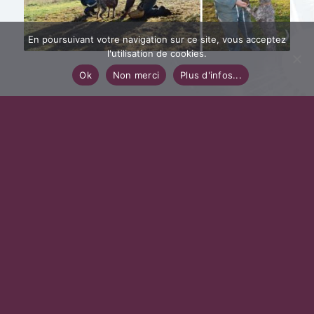
En poursuivant votre navigation sur ce site, vous acceptez
l'utilisation de cookies.
Ok
Non merci
Plus d'infos...
La Brousse Basse
Village de gîtes en Dordogne Périgord
Monique et Jean-Paul BRÉGÉGÈRE
24590 SALIGNAC-EYVIGUES
Email :
jean-paul.bregegere@wanadoo.fr
Tél.
06 75 49 26 28
Contactez-nous