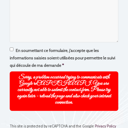
En soumettant ce formulaire, j’accepte que les
informations saisies soient utilisées pour permettre le suivi
qui découle de ma demande
*
Sorry, a problem occurred trying to communicate with
Google reCAPTCHA API. You are
currently not able to submit the contact form. Please try
again later - reload the page and also check your internet
connection.
This site is protected by reCAPTCHA and the Google
Privacy Policy