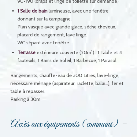
90×190 (draps et linge de toilette sur demande)
1 Salle de bain
lumineuse, avec une fenêtre
donnant sur la campagne.
Plan vasque avec grande glace, sèche cheveux,
placard de rangement, lave linge.
WC séparé avec fenêtre.
Terrasse
extérieure couverte (20m²) : 1 Table et 4
fauteuils, 1 Bains de Soleil, 1 Barbecue, 1 Parasol
Rangements, chauffe-eau de 300 Litres, lave-linge,
nécessaire ménage (aspirateur, raclette, balai…), fer et
table à repasser.
Parking à 30m
Accès aux équipements (communs)