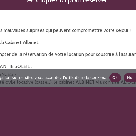
 mauvaises surprises qui peuvent compromettre votre séjour !
du Cabinet Albinet.
ter de la réservation de votre location pour souscrire à l’assura
NTIE SOLEIL :
ANCES ?
ation sur ce site, vous acceptez l'utilisation de cookies.
Ok
Non 
té civile locative (casse…), le cabinet ALBINET via son site ADU