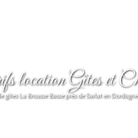
fs location Gîtes et Ch
de gîtes La Brousse Basse près de Sarlat en Dordogne