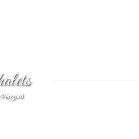
alets
 Périgord