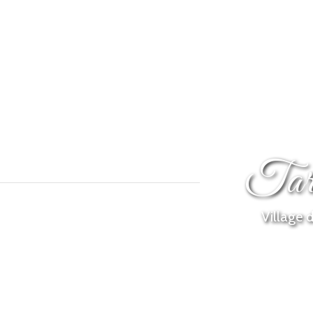
Tari
Village 