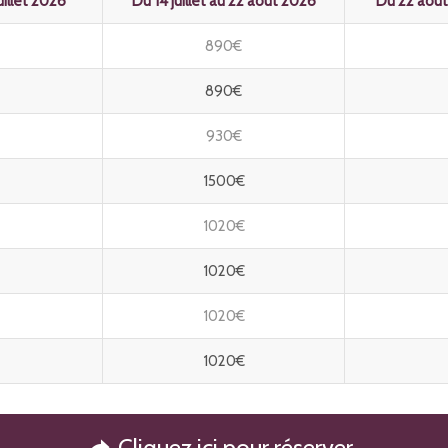
uillet 2026
Du 14 juillet au 22 août 2026
Du 22 août
890€
890€
930€
1500€
1020€
1020€
1020€
1020€
Cliquez ici pour réserver