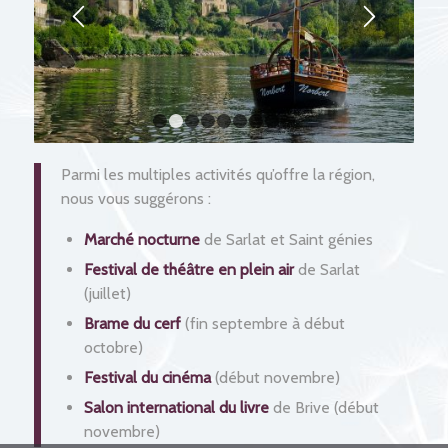
1
2
3
4
5
6
7
8
9
Parmi les multiples activités qu’offre la région,
nous vous suggérons :
Marché nocturne
de Sarlat et Saint génies
Festival de théâtre en plein air
de Sarlat
(juillet)
Brame du cerf
(fin septembre à début
octobre)
Festival du cinéma
(début novembre)
Salon international du livre
de Brive (début
novembre)