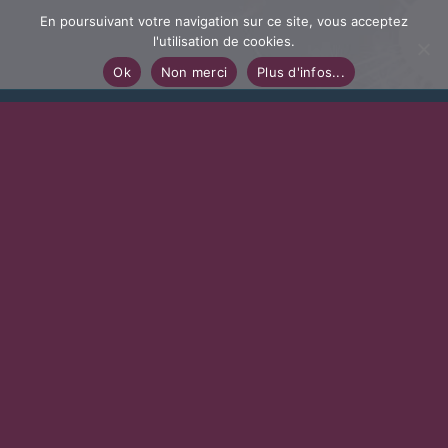
En poursuivant votre navigation sur ce site, vous acceptez
l'utilisation de cookies.
Ok
Non merci
Plus d'infos...
La Brousse Basse
Village de gîtes en Dordogne Périgord
Monique et Jean-Paul BRÉGÉGÈRE
24590 SALIGNAC-EYVIGUES
Email :
jean-paul.bregegere@wanadoo.fr
Tél.
06 75 49 26 28
Contactez-nous