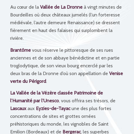
Au cœur de la
Vallée de La Dronne
à vingt minutes de
Bourdeilles où deux châteaux jumelés (l’un forteresse
médiévale, l’autre demeure Renaissance) se dressent
fièrement en haut des falaises qui surplombent la
rivière.
Brantôme
vous réserve le pittoresque de ses rues
anciennes et de son abbaye bénédictine et en partie
troglodytique, de son vieux bourg encerclé par les
deux bras de la Dronne d’où son appellation de
Venise
verte du Périgord
.
La Vallée de la Vézère classée Patrimoine de
l’Humanité par l’Unesco
, vous offrira ses trésors, de
Lascaux
aux
Eyzies-de-Tayac
une des plus fortes
concentrations de sites et grottes ornées
préhistoriques du monde, les vignobles de Saint
Emilion (Bordeaux) et de
Bergerac
, les superbes